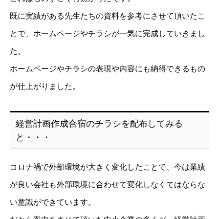
既に実績がある先生たちの資料を参考にさせて頂いたこ
とで、ホームページやチラシが一気に完成していきまし
た。
ホームページやチラシの表現や内容にも納得できるもの
が仕上がりました。
経営計画作成合宿のチラシを配布してみる
と・・・
経営理念・事務所概要
コロナ禍で外部環境が大きく変化したことで、今は業績
経営サポートの流れ
が良い会社も外部環境に合わせて変化しなくてはならな
人財経営支援®︎塾
い意識ができています。
経営計画作成合宿