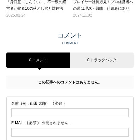
「身口意（しんくい）」不一致の経
プレイヤー社長必見！プロ経営者へ
営者が陥る10の落とし穴と対処法
の道は理念・戦略・仕組みにあり
2025.02.24
2024.11.02
コメント
COMMENT
0 コメント
0 トラックバック
この記事へのコメントはありません。
名前（例：山田 太郎）
( 必須 )
E-MAIL
( 必須 ) - 公開されません -