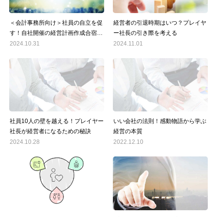
＜会計事務所向け＞社員の自立を促
経営者の引退時期はいつ？プレイヤ
す！自社開催の経営計画作成合宿の
ー社長の引き際を考える
運営で会社の未来を切り開く
2024.10.31
2024.11.01
社員10人の壁を越える！プレイヤー
いい会社の法則！感動物語から学ぶ
社長が経営者になるための秘訣
経営の本質
2024.10.28
2022.12.10