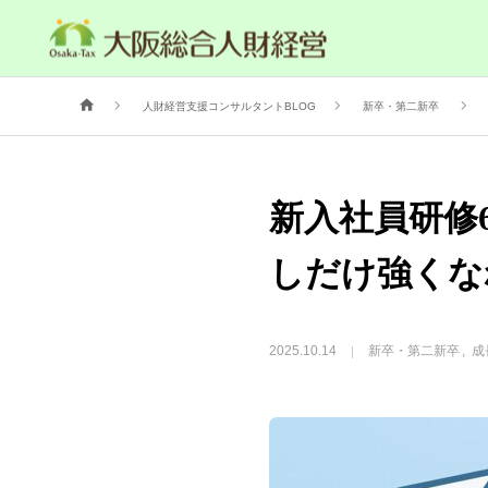
経営理念・事務所概要
経営サポートの流れ
人財経営支援®︎塾
経営計
人財経営支援コンサルタントBLOG
新卒・第二新卒
新入社員研修
しだけ強くな
2025.10.14
新卒・第二新卒
成