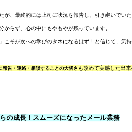
たが、最終的には上司に状況を報告し、引き継いでいた
分からず、心の中にもやもやが残っています。
」こそが次への学びのタネになるはず！と信じて、気持
も改めて実感した出来
に報告・連絡・相談することの大切さ
経営理念・事務所概要
経営サポートの流れ
人財経営支援®︎塾
経営計画作成合宿
企業成長コンサルのプログラム内容
からの成長！スムーズになったメール業務
人財採用定着セミナー