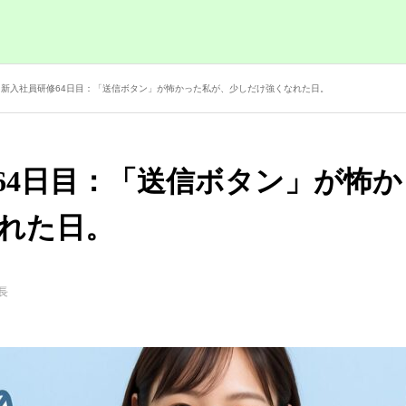
画作成合宿
企業成長コンサルのプログラム内容
人財採用定着セミナー
新入社員研修64日目：「送信ボタン」が怖かった私が、少しだけ強くなれた日。
64日目：「送信ボタン」が怖
れた日。
長