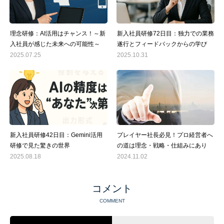
理念研修：AI活用はチャンス！～新
新入社員研修72日目：独力での業務
入社員が感じた未来への可能性～
遂行とフィードバックからの学び
2025.07.25
2025.10.31
新入社員研修42日目：Gemini活用
プレイヤー社長必見！プロ経営者へ
研修で見た驚きの世界
の道は理念・戦略・仕組みにあり
2025.08.18
2024.11.02
コメント
COMMENT