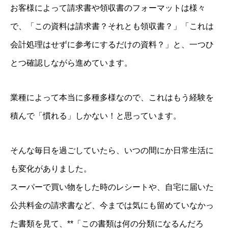
お客様によって請求書や領収書のフォーマットは様々
で、「この資料は請求書？それとも領収書？」「これは
会計処理はせずに参考にするだけの資料？」と、一つひ
経営理念・事務所概要
とつ確認しながら進めています。
経営サポートの流れ
人財経営支援®︎塾
業種によって本当に多種多様なので、これはもう経験を
経営計画作成合宿
積んで「慣れる」しかない！と思っています。
企業成長コンサルのプログラム内容
人財採用定着セミナー
そんな毎日を過ごしていたら、いつの間にか日常生活に
お客様の声
も変化がありました。
求人情報
スーパーで買い物をした時のレシートや、自宅に届いた
人財経営支援コンサルタントBLOG
公共料金の請求書など、今までは気にも留めていなかっ
た書類を見て、**「この書類は何の分類になるんだろ