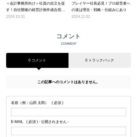
＜会計事務所向け＞社員の自立を促
プレイヤー社長必見！プロ経営者へ
す！自社開催の経営計画作成合宿の
の道は理念・戦略・仕組みにあり
運営で会社の未来を切り開く
2024.10.31
2024.11.02
コメント
COMMENT
0 コメント
0 トラックバック
この記事へのコメントはありません。
名前（例：山田 太郎）
( 必須 )
E-MAIL
( 必須 ) - 公開されません -