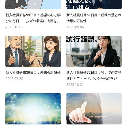
新入社員研修59日目：感謝の心と学
新入社員研修51日目：税務の壁とAI
びの毎日！一歩ずつ着実に成長を。
活用の可能性
2025.10.01
2025.09.06
新入社員研修36日目：未来会計研修
新入社員研修72日目：独力での業務
遂行とフィードバックからの学び
2025.07.30
2025.10.31