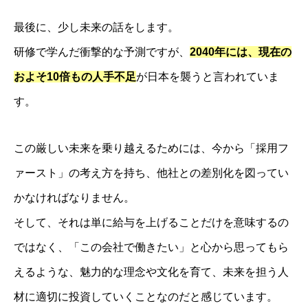
企業成長コンサルのプログラム内容
最後に、少し未来の話をします。
人財採用定着セミナー
研修で学んだ衝撃的な予測ですが、
2040年には、現在の
お客様の声
およそ
10倍
もの人手不足
が日本を襲うと言われていま
求人情報
す。
人財経営支援コンサルタントBLOG
この厳しい未来を乗り越えるためには、今から「採用フ
ァースト」の考え方を持ち、他社との差別化を図ってい
かなければなりません。
そして、それは単に給与を上げることだけを意味するの
ではなく、「この会社で働きたい」と心から思ってもら
えるような、魅力的な理念や文化を育て、未来を担う人
材に適切に投資していくことなのだと感じています。