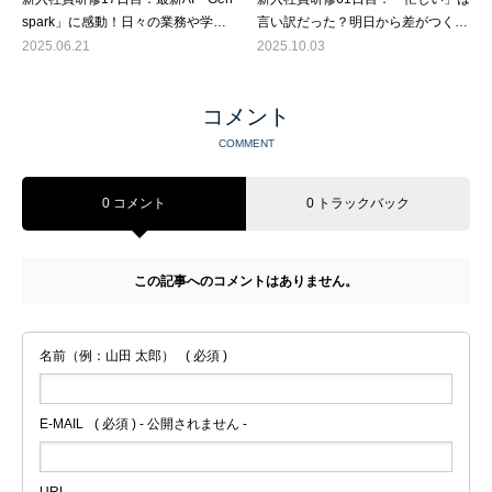
spark」に感動！日々の業務や学び
言い訳だった？明日から差がつく勉
に役立つAI活用術
強法と読書術
2025.06.21
2025.10.03
コメント
COMMENT
0 コメント
0 トラックバック
この記事へのコメントはありません。
名前（例：山田 太郎）
( 必須 )
E-MAIL
( 必須 ) - 公開されません -