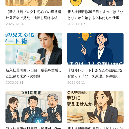
【新入社員ブログ】初めての経営指
新入社員研修39日目：すべては「ひ
針発表会で見た、成長し続ける組織
とり」から始まる？私たちの仕事観
の姿
を揺るがした「ソース原理」とは
2025.09.04
2025.08.07
新入社員研修37日目：成長を実感し
【研修レポート】あなたの組織はな
た記録と未来への挑戦
ぜ動く？「ソース原理」を深掘りし
て見えた、チームが活性化する秘訣
2025.07.31
2025.09.11
新入社員研修17日目：最新AI「Gen
新入社員研修61日目：「忙しい」は