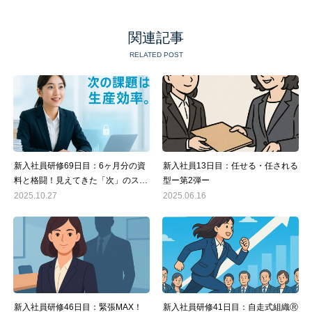
関連記事
RELATED POST
新入社員研修69日目：6ヶ月分の資
新入社員13日目：任せる・任される
料と格闘！見えてきた「次」のステ
型ー第2弾ー
ップとAI活用の可能性
2025.10.27
2025.06.16
新入社員研修46日目：緊張MAX！
新入社員研修41日目：自走式組織Ⓡ