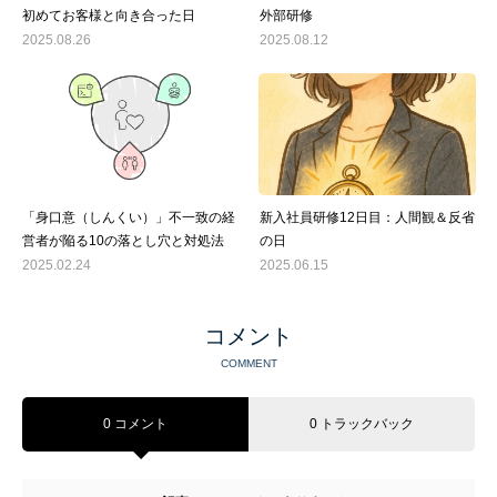
初めてお客様と向き合った日
外部研修
2025.08.26
2025.08.12
「身口意（しんくい）」不一致の経
新入社員研修12日目：人間観＆反省
営者が陥る10の落とし穴と対処法
の日
2025.02.24
2025.06.15
コメント
COMMENT
0 コメント
0 トラックバック