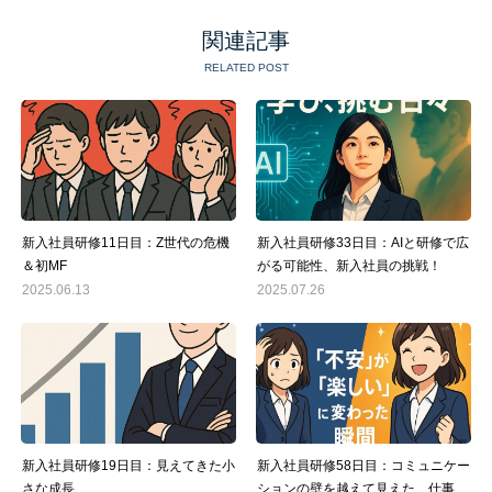
関連記事
RELATED POST
新入社員研修11日目：Z世代の危機
新入社員研修33日目：AIと研修で広
＆初MF
がる可能性、新入社員の挑戦！
2025.06.13
2025.07.26
新入社員研修19日目：見えてきた小
新入社員研修58日目：コミュニケー
さな成長
ションの壁を越えて見えた、仕事の