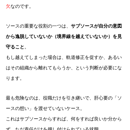
欠
なのです。
人財経営支援®︎塾
経営計画作成合宿
ソースの重要な役割の一つは、
サブソースが自分の意図
企業成長コンサルのプログラム内容
から逸脱していないか（境界線を越えていないか）を見
人財採用定着セミナー
守ること
。
お客様の声
もし越えてしまった場合は、軌道修正を促すか、あるい
求人情報
はその組織から離れてもらうか、という判断が必要にな
人財経営支援コンサルタントBLOG
ります。
最も危険なのは、役職だけを引き継いで、肝心要の「ソ
ースの想い」を渡せていないケース。
これはサブソースからすれば、何をすれば良いか分から
ず、ただ責任だけを押し付けられている状態。