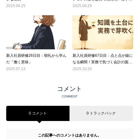
楽しさ
2025.06.25
2025.09.29
新入社員研修26日目：朝礼から学ん
新入社員研修67日目：点と点が線に
だ「働く意味」
なる瞬間！実務で気づく会計の面白
さ
2025.07.13
2025.10.20
コメント
COMMENT
0 コメント
0 トラックバック
この記事へのコメントはありません。