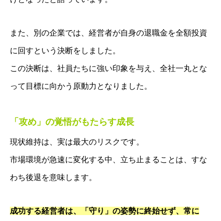
また、別の企業では、経営者が自身の退職金を全額投資
に回すという決断をしました。
この決断は、社員たちに強い印象を与え、全社一丸とな
って目標に向かう原動力となりました。
経営理念・事務所概要
「攻め」の覚悟がもたらす成長
経営サポートの流れ
現状維持は、実は最大のリスクです。
人財経営支援®︎塾
市場環境が急速に変化する中、立ち止まることは、すな
経営計画作成合宿
わち後退を意味します。
企業成長コンサルのプログラム内容
人財採用定着セミナー
成功する経営者は、「守り」の姿勢に終始せず、常に