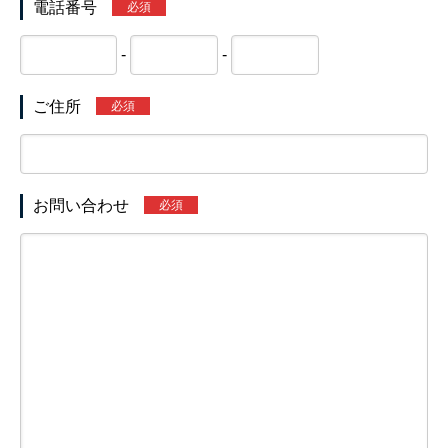
電話番号
必須
-
-
ご住所
必須
お問い合わせ
必須
経営理念・事務所概要
経営サポートの流れ
人財経営支援®︎塾
経営計画作成合宿
企業成長コンサルのプログラム内容